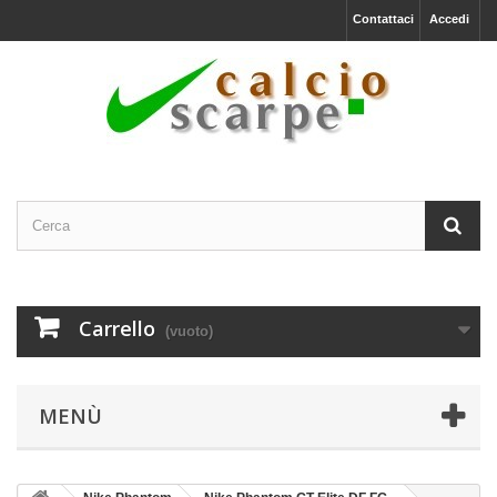
Contattaci
Accedi
Carrello
(vuoto)
MENÙ