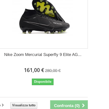
Nike Zoom Mercurial Superfly 9 Elite AG...
161,00 €
280,00 €
Disponibile
o
Visualizza tutto
Confronta (
0
)