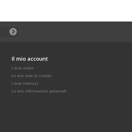
Il mio account
I miei ordini
Le mie note di credito
I miei indirizzi
Le mie informazioni personali