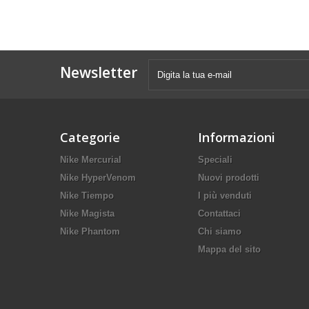
Newsletter
Categorie
Informazioni
Nike Mercurial
Speciali
Nike HyperVenom
Nuovi prodotti
Nike Tiempo
I più venduti
Nike Magista
Contattaci
Nike Phantom
Chi siamo
Mappa del sito