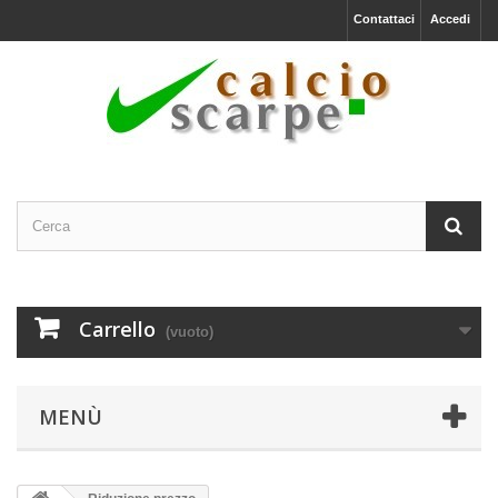
Contattaci
Accedi
Carrello
(vuoto)
MENÙ