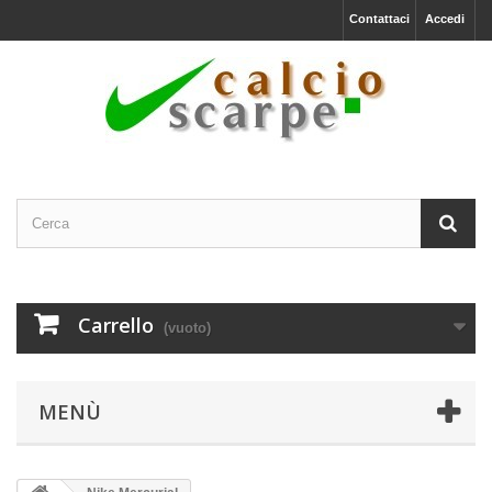
Contattaci
Accedi
Carrello
(vuoto)
MENÙ