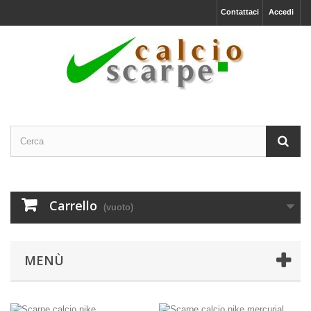
Contattaci
Accedi
Carrello
(vuoto)
MENÙ