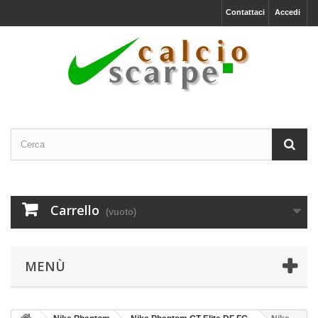
Contattaci
Accedi
Carrello
(vuoto)
MENÙ