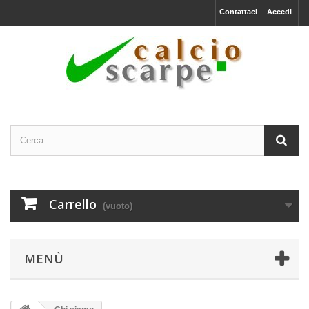
Contattaci
Accedi
Carrello
(vuoto)
MENÙ