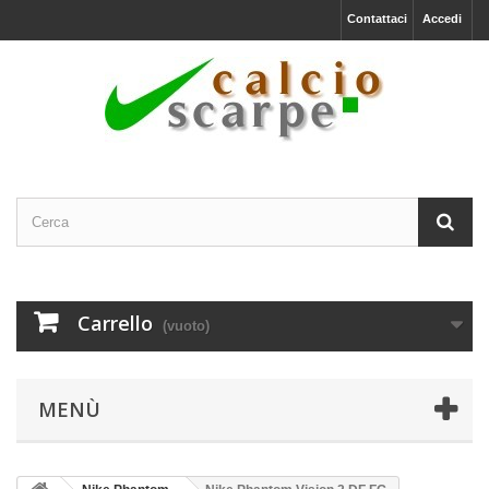
Contattaci
Accedi
Carrello
(vuoto)
MENÙ