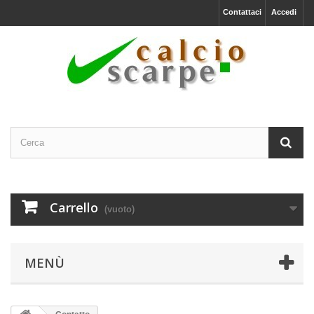
Contattaci
Accedi
Carrello
(vuoto)
MENÙ