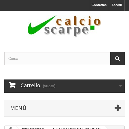
Contattaci
Accedi
Carrello
(vuoto)
MENÙ