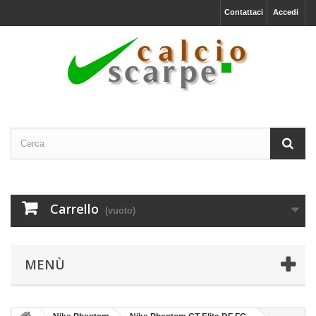
Contattaci
Accedi
Carrello
(vuoto)
MENÙ