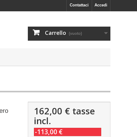
Contattaci
Accedi
Carrello
(vuoto)
162,00 €
tasse
ero
incl.
-113,00 €