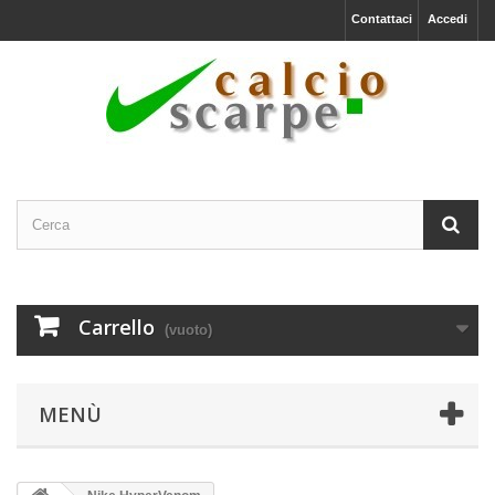
Contattaci
Accedi
Carrello
(vuoto)
MENÙ