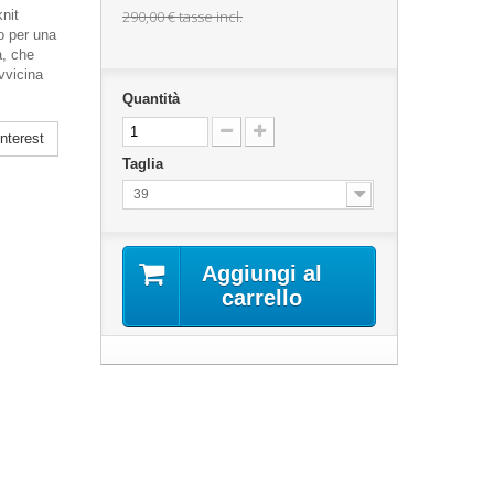
nit
290,00 €
tasse incl.
o per una
a, che
vvicina
Quantità
nterest
Taglia
39
Aggiungi al
carrello