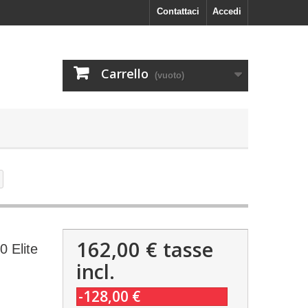
Contattaci
Accedi
Carrello
(vuoto)
162,00 €
tasse
0 Elite
incl.
-128,00 €