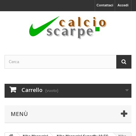
Contattaci
Accedi
Carrello
(vuoto)
MENÙ