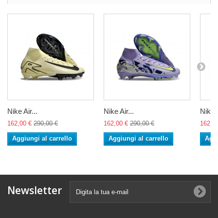
Nike Air...
Nike Air...
Nike A
162,00 €
290,00 €
162,00 €
290,00 €
162,0
Aggiungi al carrello
Aggiungi al carrello
Aggi
Newsletter