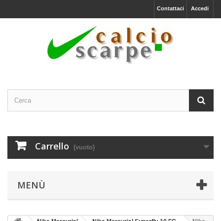
Contattaci
Accedi
Carrello
(vuoto)
MENÙ