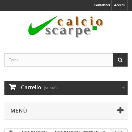
Contattaci
Accedi
Carrello
(vuoto)
MENÙ