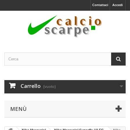
Contattaci
Accedi
Carrello
(vuoto)
MENÙ