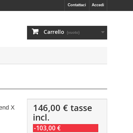
Contattaci
Accedi
Carrello
(vuoto)
146,00 €
tasse
gend X
incl.
-103,00 €