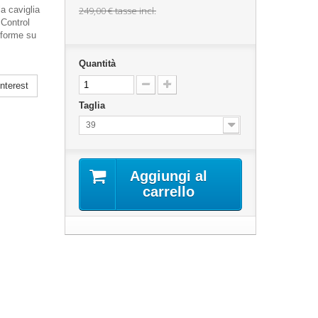
la caviglia
249,00 €
tasse incl.
 Control
iforme su
Quantità
nterest
Taglia
39
Aggiungi al
carrello