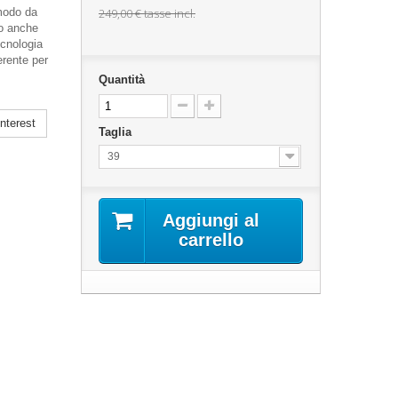
 modo da
249,00 €
tasse incl.
mo anche
cnologia
erente per
Quantità
nterest
Taglia
39
Aggiungi al
carrello