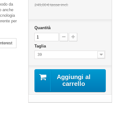
 modo da
249,00 €
tasse incl.
mo anche
cnologia
erente per
Quantità
nterest
Taglia
39
Aggiungi al
carrello