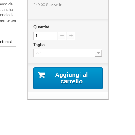
 modo da
249,00 €
tasse incl.
mo anche
cnologia
erente per
Quantità
nterest
Taglia
39
Aggiungi al
carrello