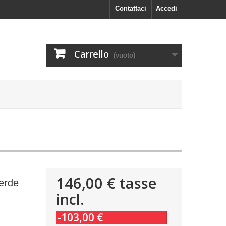
Contattaci
Accedi
Carrello
(vuoto)
146,00 €
tasse
erde
incl.
-103,00 €