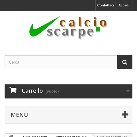
Contattaci
Accedi
Carrello
(vuoto)
MENÙ