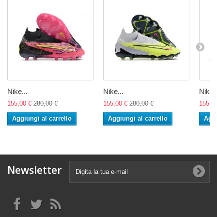
Nike...
Nike...
Nike..
155,00 €
280,00 €
155,00 €
280,00 €
155,0
Aggiungi al carrello
Aggiungi al carrello
Aggi
Newsletter