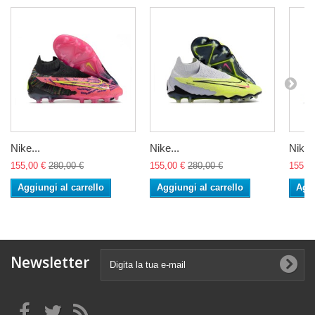
Nike...
Nike...
Nike..
155,00 €
280,00 €
155,00 €
280,00 €
155,0
Aggiungi al carrello
Aggiungi al carrello
Aggi
Newsletter