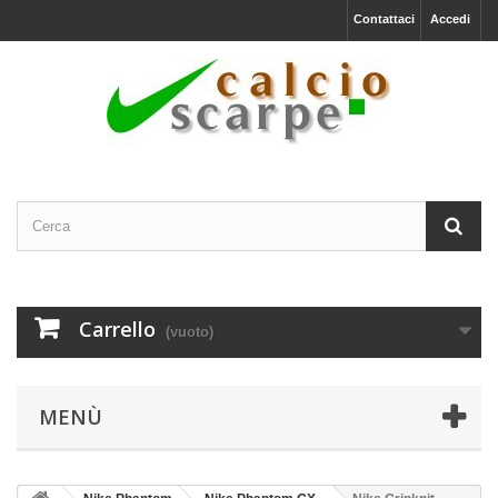
Contattaci
Accedi
Carrello
(vuoto)
MENÙ