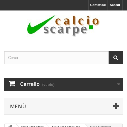
Contattaci
Accedi
Carrello
(vuoto)
MENÙ