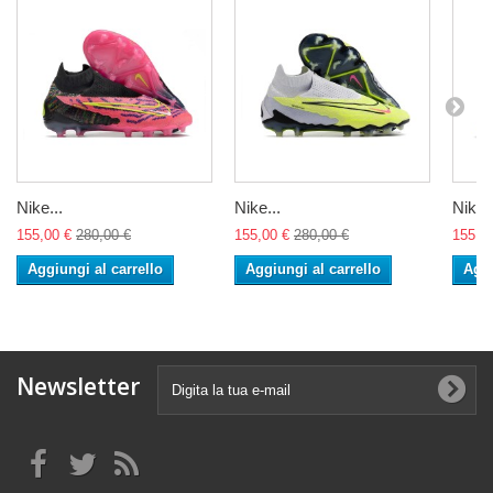
Nike...
Nike...
Nike..
155,00 €
280,00 €
155,00 €
280,00 €
155,0
Aggiungi al carrello
Aggiungi al carrello
Aggi
Newsletter