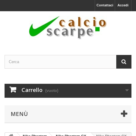
Contattaci
Accedi
Carrello
(vuoto)
MENÙ