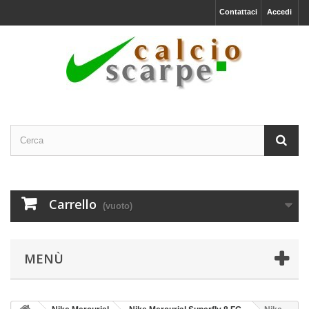
Contattaci
Accedi
Carrello
(vuoto)
MENÙ