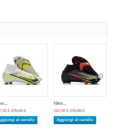
ke...
Nike...
Nike...
2,00 €
275,00 €
162,00 €
275,00 €
162,00 €
27
ggiungi al carrello
Aggiungi al carrello
Aggiungi 