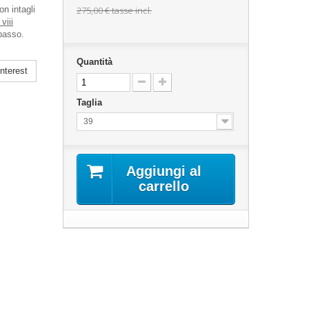
n intagli
275,00 €
tasse incl.
viii
 passo.
Quantità
nterest
Taglia
39
Aggiungi al
carrello