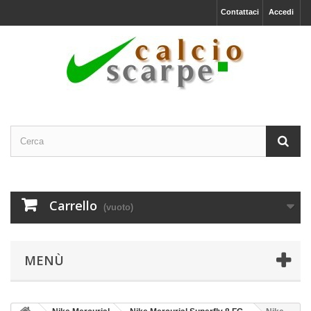
Contattaci
Accedi
Carrello
(vuoto)
MENÙ