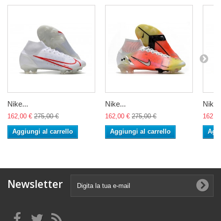
Nike...
Nike...
Nike..
162,00 €
275,00 €
162,00 €
275,00 €
162,0
Aggiungi al carrello
Aggiungi al carrello
Aggi
Newsletter