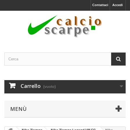
Contattaci
Accedi
Carrello
(vuoto)
MENÙ