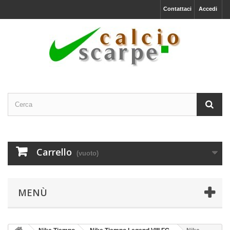
Contattaci
Accedi
Carrello
(vuoto)
MENÙ