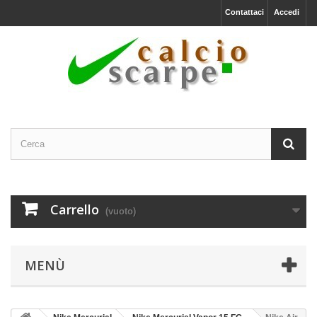
Contattaci
Accedi
Carrello
(vuoto)
MENÙ