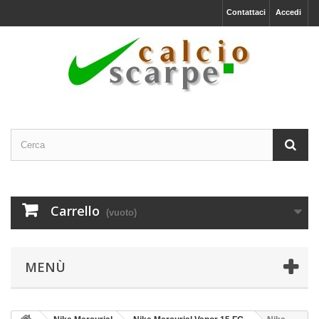
Contattaci
Accedi
Carrello
(vuoto)
MENÙ