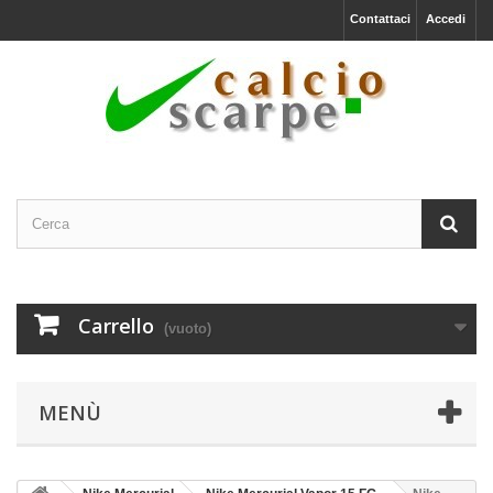
Contattaci
Accedi
Carrello
(vuoto)
MENÙ