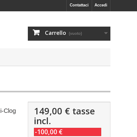
Contattaci
Accedi
Carrello
(vuoto)
149,00 €
tasse
ti-Clog
incl.
-100,00 €