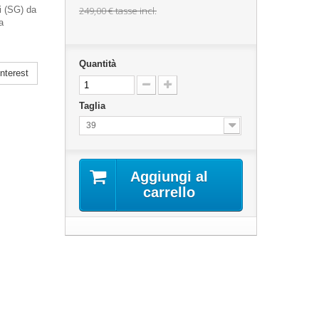
i (SG) da
249,00 €
tasse incl.
a
Quantità
nterest
Taglia
39
Aggiungi al
carrello