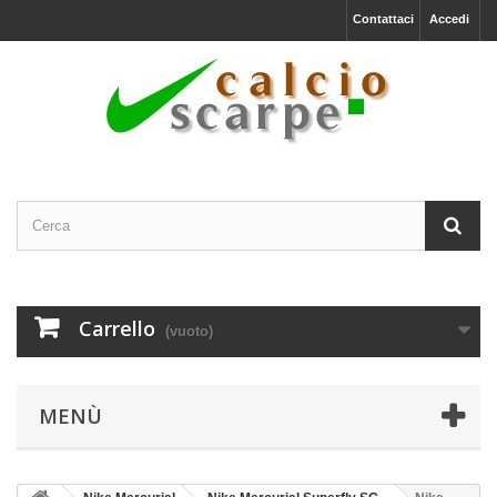
Contattaci
Accedi
Carrello
(vuoto)
MENÙ