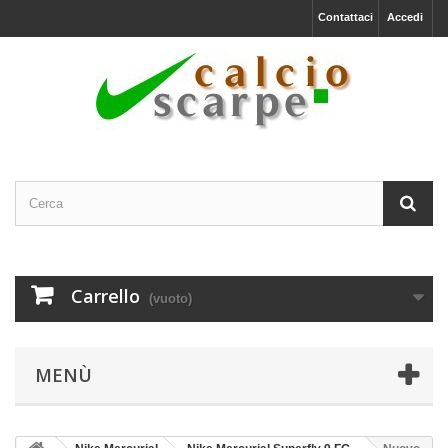
Contattaci
Accedi
Carrello
(vuoto)
MENÙ