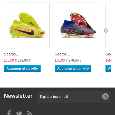
Scarpe...
Scarpe...
Scarp
165,00 €
278,00 €
165,00 €
278,00 €
165,0
Aggiungi al carrello
Aggiungi al carrello
Aggi
Newsletter