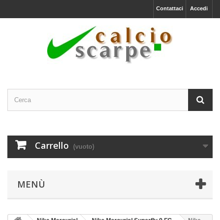
Contattaci
Accedi
Carrello
(vuoto)
MENÙ