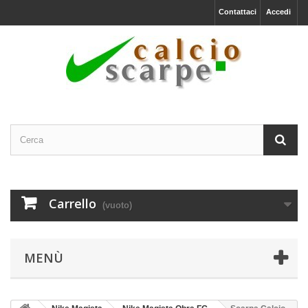
Contattaci
Accedi
Carrello
(vuoto)
MENÙ