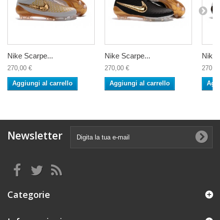
Nike Scarpe...
Nike Scarpe...
Nike 
270,00 €
270,00 €
270,0
Aggiungi al carrello
Aggiungi al carrello
Aggi
Newsletter
Categorie