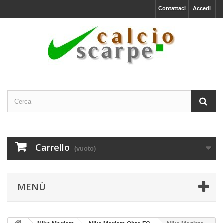
Contattaci
Accedi
Carrello
(vuoto)
MENÙ