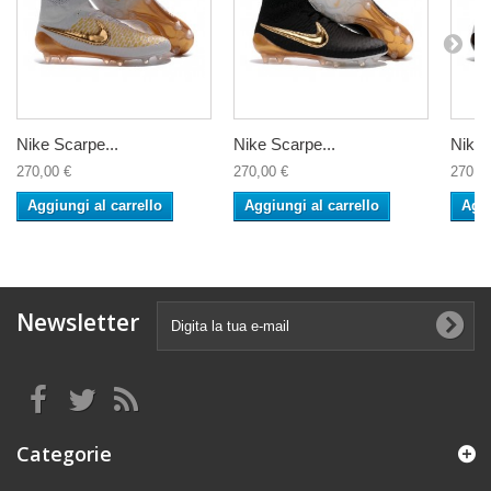
Nike Scarpe...
Nike Scarpe...
Nike 
270,00 €
270,00 €
270,0
Aggiungi al carrello
Aggiungi al carrello
Aggi
Newsletter
Categorie