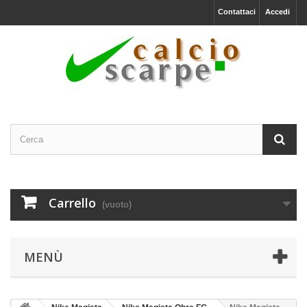
Contattaci
Accedi
Carrello
(vuoto)
MENÙ