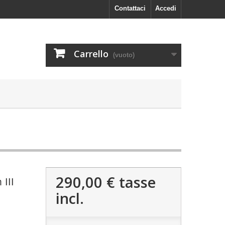
Contattaci
Accedi
Carrello
(vuoto)
290,00 €
tasse
III
incl.