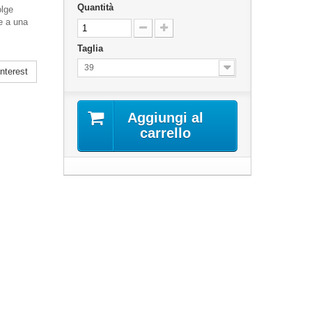
Quantità
olge
e a una
Taglia
39
nterest
Aggiungi al
carrello