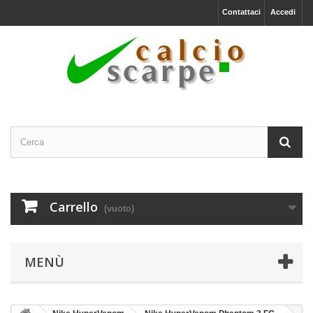
Contattaci
Accedi
Carrello
(vuoto)
MENÙ