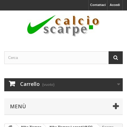
Contattaci
Accedi
Carrello
(vuoto)
MENÙ