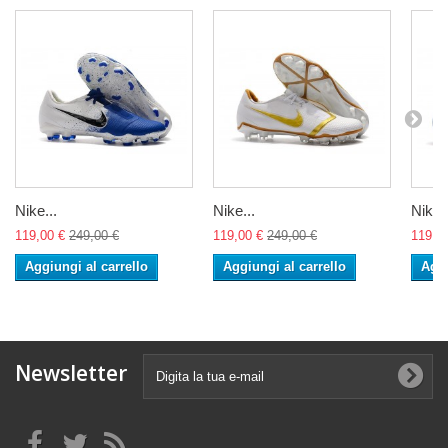
Nike...
Nike...
Nike..
119,00 €
249,00 €
119,00 €
249,00 €
119,0
Aggiungi al carrello
Aggiungi al carrello
Aggi
Newsletter