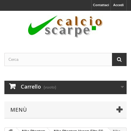
Contattaci
Accedi
Carrello
(vuoto)
MENÙ