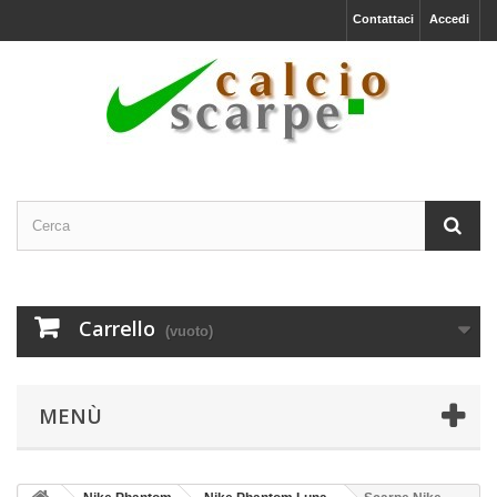
Contattaci
Accedi
Carrello
(vuoto)
MENÙ