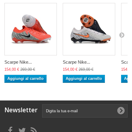
Scarpe Nike...
Scarpe Nike...
Scarp
154,00 €
269,00 €
154,00 €
269,00 €
154,0
Aggiungi al carrello
Aggiungi al carrello
Aggi
Newsletter