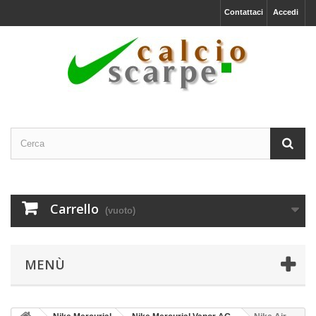
Contattaci
Accedi
Carrello
(vuoto)
MENÙ