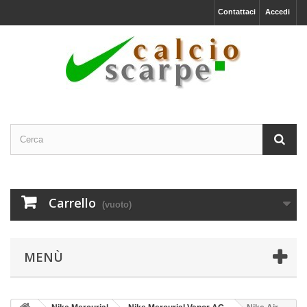
Contattaci
Accedi
Carrello
(vuoto)
MENÙ