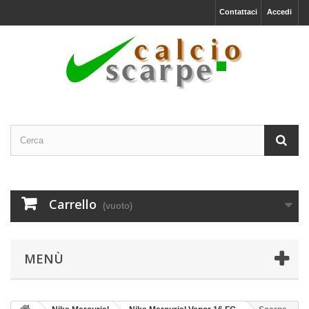
Contattaci
Accedi
Carrello
(vuoto)
MENÙ