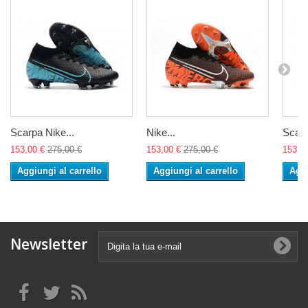
Scarpa Nike...
Nike...
Scarp
153,00 €
275,00 €
153,00 €
275,00 €
153,0
Aggiungi al carrello
Aggiungi al carrello
Aggi
Newsletter