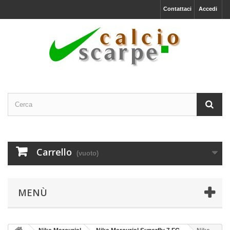
Contattaci
Accedi
Carrello
(vuoto)
MENÙ